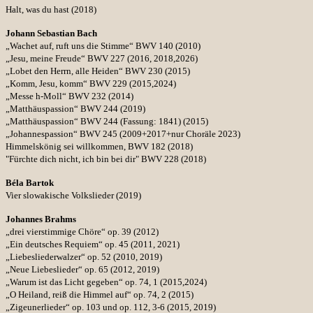
Halt, was du hast (2018)
Johann Sebastian Bach
„Wachet auf, ruft uns die Stimme“ BWV 140 (2010)
„Jesu, meine Freude“ BWV 227 (2016, 2018,2026)
„Lobet den Herrn, alle Heiden“ BWV 230 (2015)
„Komm, Jesu, komm“ BWV 229 (2015,2024)
„Messe h-Moll“ BWV 232 (2014)
„Matthäuspassion“ BWV 244 (2019)
„Matthäuspassion“ BWV 244 (Fassung: 1841) (2015)
„Johannespassion“ BWV 245 (2009+2017+nur Choräle 2023)
Himmelskönig sei willkommen, BWV 182 (2018)
"Fürchte dich nicht, ich bin bei dir" BWV 228 (2018)
Béla Bartok
Vier slowakische Volkslieder (2019)
Johannes Brahms
„drei vierstimmige Chöre“ op. 39 (2012)
„Ein deutsches Requiem“ op. 45 (2011, 2021)
„Liebesliederwalzer“ op. 52 (2010, 2019)
„Neue Liebeslieder“ op. 65 (2012, 2019)
„Warum ist das Licht gegeben“ op. 74, 1 (2015,2024)
„O Heiland, reiß die Himmel auf“ op. 74, 2 (2015)
„Zigeunerlieder“ op. 103 und op. 112, 3-6 (2015, 2019)