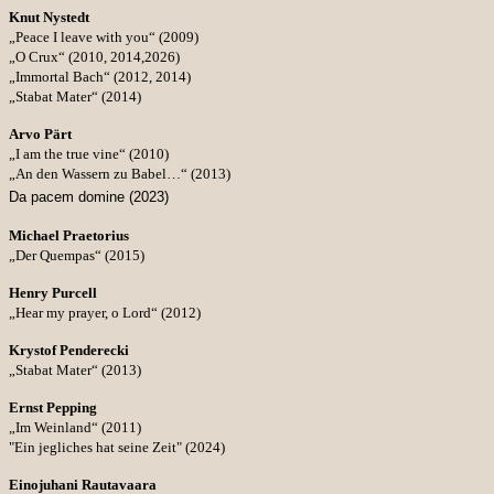
Knut Nystedt
„Peace I leave with you“ (2009)
„O Crux“ (2010, 2014,2026)
„Immortal Bach“ (2012, 2014)
„Stabat Mater“ (2014)
Arvo Pärt
„I am the true vine“ (2010)
„An den Wassern zu Babel…“ (2013)
Da pacem domine (2023)
Michael Praetorius
„Der Quempas“ (2015)
Henry Purcell
„Hear my prayer, o Lord“ (2012)
Krystof Penderecki
„Stabat Mater“ (2013)
Ernst Pepping
„Im Weinland“ (2011)
"Ein jegliches hat seine Zeit" (2024)
Einojuhani Rautavaara